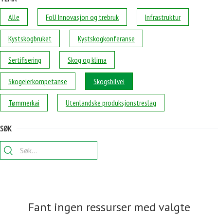
Alle
FoU Innovasjon og trebruk
Infrastruktur
Kystskogbruket
Kystskogkonferanse
Sertifisering
Skog og klima
Skogeierkompetanse
Skogsbilvei
Tømmerkai
Utenlandske produksjonstreslag
SØK
Søk
i
prosjekter:
Fant ingen ressurser med valgte