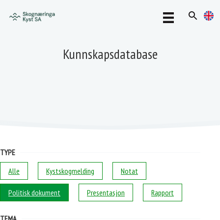
Kunnskapsdatabase
TYPE
Alle
Kystskogmelding
Notat
Politisk dokument
Presentasjon
Rapport
TEMA