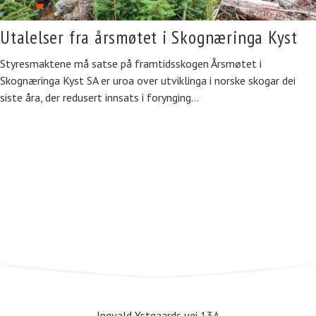
Utalelser fra årsmøtet i Skognæringa Kyst
Styresmaktene må satse på framtidsskogen Årsmøtet i
Skognæringa Kyst SA er uroa over utviklinga i norske skogar dei
siste åra, der redusert innsats i forynging…
Ingvald Ystgaards vei 13A