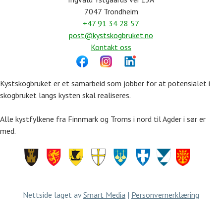
7047 Trondheim
+47 91 34 28 57
post@kystskogbruket.no
Kontakt oss
Kystskogbruket er et samarbeid som jobber for at potensialet i
skogbruket langs kysten skal realiseres.
Alle kystfylkene fra Finnmark og Troms i nord til Agder i sør er
med.
Finnmark
Troms
Nordland
Trøndelag
Møre
Rogaland
Vestland
Agder
og
Romsdal
Nettside laget av
Smart Media
|
Personvernerklæring