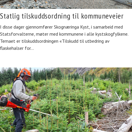
Statlig tilskuddsordning til kommuneveier
I disse dager gjennomfører Skognæringa Kyst, i samarbeid med
Statsforvalterne, møter med kommunene i alle kystskogfylkene.
Temaet er tilskuddsordningen «Tilskudd til utbedring av
flaskehalser for…