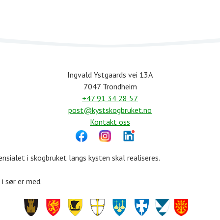
Ingvald Ystgaards vei 13A
7047 Trondheim
+47 91 34 28 57
post@kystskogbruket.no
Kontakt oss
sialet i skogbruket langs kysten skal realiseres.
 i sør er med.
Finnmark
Troms
Nordland
Trøndelag
Møre
Rogaland
Vestland
Agder
og