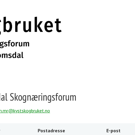
al Skognæringsforum
m.mr@kystskogbruket.no
r
Postadresse
E-post