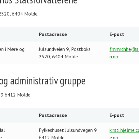
e
e
d
t
:
s
r
:
 2520, 6404 Molde.
s
e
e
s
r
Postadresse
E-post
:
s
e
P
E
en i Møre og
Julsundveien 9, Postboks
fmmrchhe@st
:
o
-
2520, 6404 Molde.
n.no
s
p
t
o
 og administrativ gruppe
a
s
d
t
r
:
n 9 6412 Molde
e
s
r
Postadresse
E-post
s
e
P
E
dal
Fylkeshuset Julsundvegen 9
kirsti.hjelme
:
o
-
e
6412 Molde
e.no