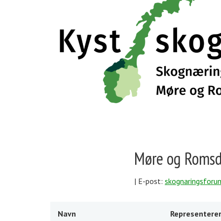
Møre og Romsd
| E-post:
skognaringsforu
Navn
Representere