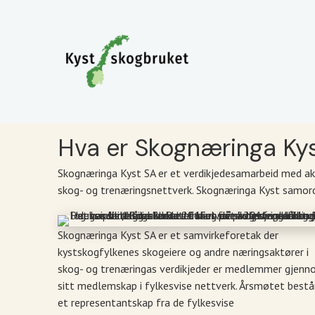
Hva er Skognæringa Ky
Skognæringa Kyst SA er et verdikjedesamarbeid med akt
skog- og trenæringsnettverk. Skognæringa Kyst samord
Skognæringa Kyst SA er et samvirkeforetak der
kystskogfylkenes skogeiere og andre næringsaktører i
skog- og trenæringas verdikjeder er medlemmer gjen
sitt medlemskap i fylkesvise nettverk. Årsmøtet bestå
et representantskap fra de fylkesvise