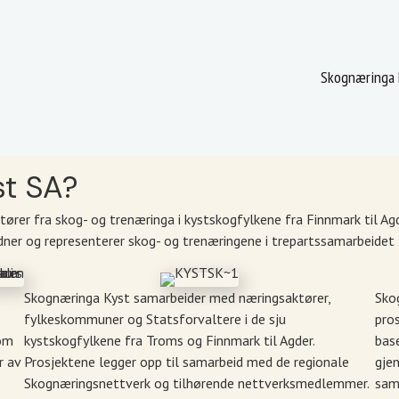
Skognæringa 
st SA?
ører fra skog- og trenæringa i kystskogfylkene fra Finnmark til Ag
ner og representerer skog- og trenæringene i trepartssamarbeidet
Skognæringa Kyst samarbeider med næringsaktører,
Skog
fylkeskommuner og Statsforvaltere i de sju
pros
nom
kystskogfylkene fra Troms og Finnmark til Agder.
bas
r av
Prosjektene legger opp til samarbeid med de regionale
gje
Skognæringsnettverk og tilhørende nettverksmedlemmer.
sam