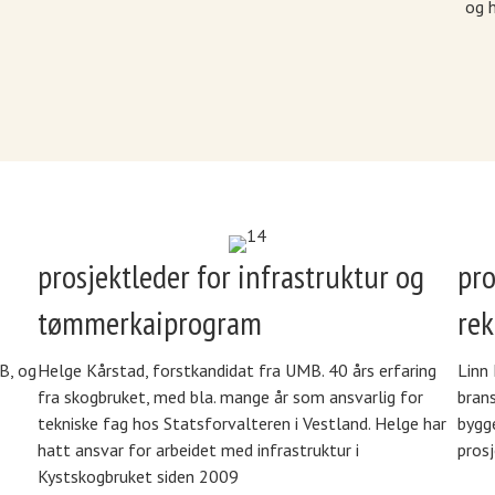
og 
prosjektleder for infrastruktur og
pr
tømmerkaiprogram
rek
B, og
Helge Kårstad, forstkandidat fra UMB. 40 års erfaring
Linn 
fra skogbruket, med bla. mange år som ansvarlig for
brans
tekniske fag hos Statsforvalteren i Vestland. Helge har
bygge
hatt ansvar for arbeidet med infrastruktur i
prosj
Kystskogbruket siden 2009