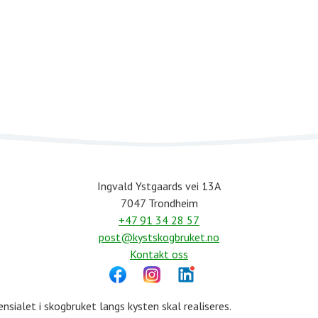
Ingvald Ystgaards vei 13A
7047 Trondheim
+47 91 34 28 57
post@kystskogbruket.no
Kontakt oss
sialet i skogbruket langs kysten skal realiseres.