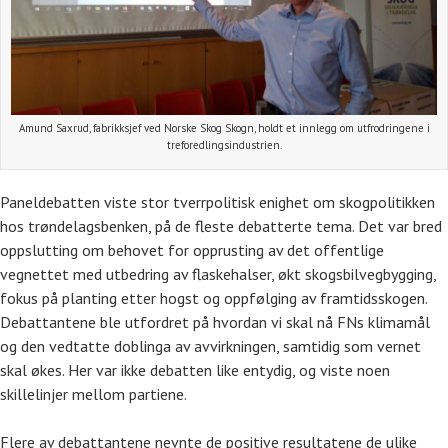
Amund Saxrud, fabrikksjef ved Norske Skog Skogn, holdt et innlegg om utfrodringene i
treforedlingsindustrien.
Paneldebatten viste stor tverrpolitisk enighet om skogpolitikken
hos trøndelagsbenken, på de fleste debatterte tema. Det var bred
oppslutting om behovet for opprusting av det offentlige
vegnettet med utbedring av flaskehalser, økt skogsbilvegbygging,
fokus på planting etter hogst og oppfølging av framtidsskogen.
Debattantene ble utfordret på hvordan vi skal nå FNs klimamål
og den vedtatte doblinga av avvirkningen, samtidig som vernet
skal økes. Her var ikke debatten like entydig, og viste noen
skillelinjer mellom partiene.
Flere av debattantene nevnte de positive resultatene de ulike