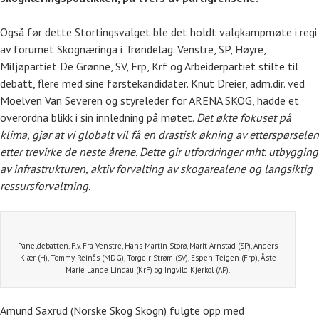
Også før dette Stortingsvalget ble det holdt valgkampmøte i regi
av forumet Skognæringa i Trøndelag. Venstre, SP, Høyre,
Miljøpartiet De Grønne, SV, Frp, Krf og Arbeiderpartiet stilte til
debatt, flere med sine førstekandidater. Knut Dreier, adm.dir. ved
Moelven Van Severen og styreleder for ARENA SKOG, hadde et
overordna blikk i sin innledning på møtet.
Det økte fokuset på
klima, gjør at vi globalt vil få en drastisk økning av etterspørselen
etter trevirke de neste årene. Dette gir utfordringer mht. utbygging
av infrastrukturen, aktiv forvalting av skogarealene og langsiktig
ressursforvaltning.
Paneldebatten. F.v. Fra Venstre, Hans Martin Storø, Marit Arnstad (SP), Anders
Kiær (H), Tommy Reinås (MDG), Torgeir Strøm (SV), Espen Teigen (Frp), Åste
Marie Lande Lindau (KrF) og Ingvild Kjerkol (AP).
Amund Saxrud (Norske Skog Skogn) fulgte opp med