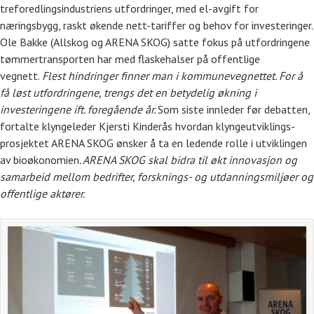
treforedlingsindustriens utfordringer, med el-avgift for
næringsbygg, raskt økende nett-tariffer og behov for investeringer.
Ole Bakke (Allskog og ARENA SKOG) satte fokus på utfordringene
tømmertransporten har med flaskehalser på offentlige
vegnett.
Flest hindringer finner man i kommunevegnettet. For å
få løst utfordringene, trengs det en betydelig økning i
investeringene ift. foregående år.
Som siste innleder før debatten,
fortalte klyngeleder Kjersti Kinderås hvordan klyngeutviklings-
prosjektet ARENA SKOG ønsker å ta en ledende rolle i utviklingen
av bioøkonomien
. ARENA SKOG skal bidra til økt innovasjon og
samarbeid mellom bedrifter, forsknings- og utdanningsmiljøer og
offentlige aktører.