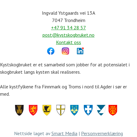
Ingvald Ystgaards vei 13A
7047 Trondheim
+47 91 34 28 57
post@kystskogbruket.no
Kontakt oss
Kystskogbruket er et samarbeid som jobber for at potensialet i
skogbruket langs kysten skal realiseres.
Alle kystfylkene fra Finnmark og Troms i nord til Agder i sør er
med.
Finnmark
Troms
Nordland
Trøndelag
Møre
Rogaland
Vestland
Agder
og
Romsdal
Nettside laget av
Smart Media
|
Personvernerklæring