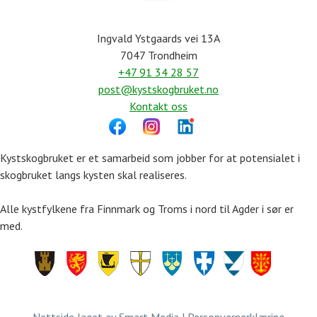
Ingvald Ystgaards vei 13A
7047 Trondheim
+47 91 34 28 57
post@kystskogbruket.no
Kontakt oss
Kystskogbruket er et samarbeid som jobber for at potensialet i
skogbruket langs kysten skal realiseres.
Alle kystfylkene fra Finnmark og Troms i nord til Agder i sør er
med.
Finnmark
Troms
Nordland
Trøndelag
Møre
Rogaland
Vestland
Agder
og
Romsdal
Nettside laget av
Smart Media
|
Personvernerklæring