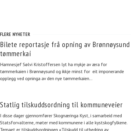
FLERE NYHETER
Bilete reportasje frå opning av Brønnøysund
tømmerkai
Hamnesjef Sølvi Kristoffersen lyt ha mykje av æra for
tømmerkaien i Brønnøysund og ikkje minst for eit imponerande
opplegg ved opninga av den nye tømmerkaien…
Statlig tilskuddsordning til kommuneveier
I disse dager gjennomfører Skognæringa Kyst, i samarbeid med
Statsforvalterne, møter med kommunene i alle kystskogfylkene.
Temaet er tilskuddsordningen «Tilskudd til utbedring av