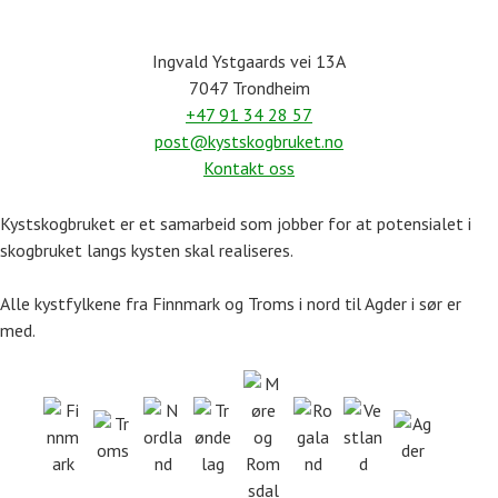
Ingvald Ystgaards vei 13A
7047 Trondheim
+47 91 34 28 57
post@kystskogbruket.no
Kontakt oss
Kystskogbruket er et samarbeid som jobber for at potensialet i
skogbruket langs kysten skal realiseres.
Alle kystfylkene fra Finnmark og Troms i nord til Agder i sør er
med.
Møre
Finnmark
Nordland
Trøndelag
og
Rogaland
Vestland
Troms
Agder
Romsdal