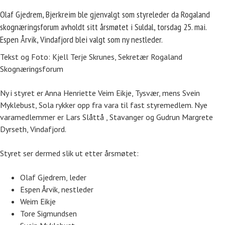
Olaf Gjedrem, Bjerkreim ble gjenvalgt som styreleder da Rogaland
skognæringsforum avholdt sitt årsmøtet i Suldal, torsdag 25. mai.
Espen Årvik, Vindafjord blei valgt som ny nestleder.
Tekst og Foto: Kjell Terje Skrunes, Sekretær Rogaland
Skognæringsforum
Ny i styret er Anna Henriette Veim Eikje, Tysvær, mens Svein
Myklebust, Sola rykker opp fra vara til fast styremedlem. Nye
varamedlemmer er Lars Slåttå , Stavanger og Gudrun Margrete
Dyrseth, Vindafjord.
Styret ser dermed slik ut etter årsmøtet:
Olaf Gjedrem, leder
Espen Årvik, nestleder
Weim Eikje
Tore Sigmundsen