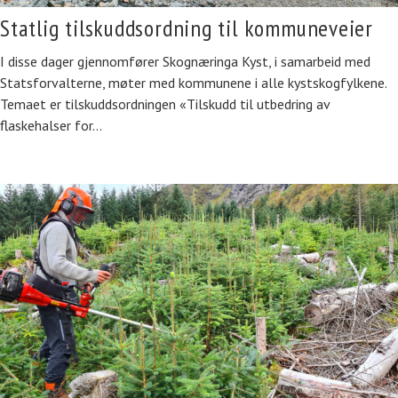
Statlig tilskuddsordning til kommuneveier
I disse dager gjennomfører Skognæringa Kyst, i samarbeid med
Statsforvalterne, møter med kommunene i alle kystskogfylkene.
Temaet er tilskuddsordningen «Tilskudd til utbedring av
flaskehalser for…