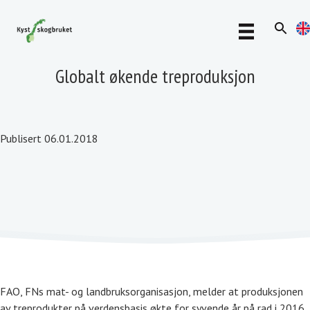
Globalt økende treproduksjon
Publisert 06.01.2018
FAO, FNs mat- og landbruksorganisasjon, melder at produksjonen
av treprodukter på verdensbasis økte for syvende år på rad i 2016.