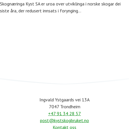
Skognæringa Kyst SA er uroa over utviklinga i norske skogar dei
siste åra, der redusert innsats i forynging…
Ingvald Ystgaards vei 13A
7047 Trondheim
+47 91 34 28 57
post@kystskogbruket.no
Kontakt oss