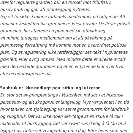
utenfor regulerte granfelt, blir en trussel mot friluftsliv,
husdyrbruk og gjør all planlegging nytteløs.
Jeg vil forsøke å minne turlagets medlemmer på følgende: All
utmark i Vesterålen har grunneiere. Flest private. De fleste private
grunneiere har allerede en plan med sin utmark. Jeg
vil minne turlagets medlemmer om at all påvirkning på
planmessig forvaltning må komme mot en overordnet politisk
plan. Og at registrering ikke rettferdiggjør selvtekt i nyplantede
granfelt, eller øvrig utmark. Med mindre dette er direkte avtalt
med den enkelte grunneier, og at en er lysende klar over hvor
alle eiendomsgrenser går.
Saubruk er ikke nedlagt pga. sitka- og lutzgran
En stor del av granplantinga i Vesterålen må ses i et historisk
perspektiv og alt skogbruk er langsiktig. Mye var plantet i en tid
hvor tanken om sjølberging var selve grunnmuren for landbruk
og skogbruk. Det var ikke noen selvfølge at en skulle få tak i
materialer til husbygging. Det var svært vanskelig å få lån til å
bygge hus. Dette vet vi ingenting om i dag. Etter hvert som den