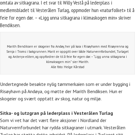
omtala av sitkagrana. I et svar til Willy Vestå på lederplass i
medlemsbladet til Vesterålen Turlag, oppmoder hun «naturfolket» til å
feie for egen dør. – «Ligg unna sitkagrana i klimaskogen min» skriver
Bendiksen.
Marith Bendiksen er skogeier fra Andøy, her på kaia i Risøyhamn med Risøyrenna og
Senja i Troms i bakgrunnen. Marit er oppgitt over både Naturvernforbundet, Turlaget
og Arcteryx-eliten, og oppfordrer de til å feie for egen dør. – “Ligg unna sitkagrana i
klimaksogen min” sier Marith.
Alle foto: Helge Kårstad
Undertegnede besøkte nylig tømmerkaien som er under bygging i
Risøyhavn på Andøya, og møtte der Marith Bendiksen. Hun er
skogeier og svært opptatt av skog, natur og miljø.
Sitka- og lutzgran på lederplass i Vesterålen Turlag
Som vi vet har det vært flere aksjoner i Nordland der
Naturvernforbundet har rydda sitkagraner i utmark. Vesterålen
Turlag har støtta dette arbeidet. På lederplass i Turlaget sitt