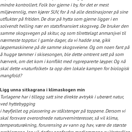
mindre kontrollert. Folk bor gjerne i by, for det er mest
miljøvennlig, men kjører SUV, for å nå alle destinasjoner på sine
utflukter på fritiden. De drar på hytta som gjerne ligger i en
solvendt helling nær en statsfinansiert skogsveg. De bruker den
samme skogsvegen på skitur, og som tilrettelagt anmarsjvei til
nærmeste topptur. I gamle dager, da vi hadde snø, gikk
løypemaskinene på de samme skogsveiene. Og om noen fant på
å hugge tømmer i skisesongen, ble dette omtrent sett på som
hærverk, om det kom i konflikt med nypreparerte løyper. Og nå
skal dette «naturfolket» ta opp den lokale kampen for biologisk
mangfold?
Ligg unna sitkagrana i klimaskogen min
Turlagene har i tillegg satt sine direkte avtrykk i uberørt natur,
ved hyttebygging
i høyfjellet og plassering av stålstenger på toppene. Dersom vi
skal forsvare overordnede naturverninteresser, så vil klima,
temperaturøkning, forurensing av vann og hav, være de største