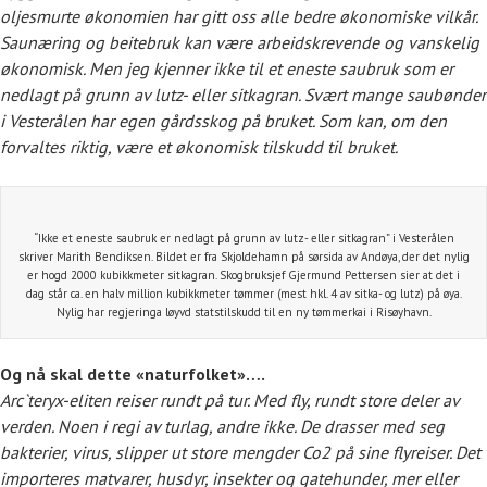
oljesmurte økonomien har gitt oss alle bedre økonomiske vilkår.
Saunæring og beitebruk kan være arbeidskrevende og vanskelig
økonomisk. Men jeg kjenner ikke til et eneste saubruk som er
nedlagt på grunn av lutz- eller sitkagran. Svært mange saubønder
i Vesterålen har egen gårdsskog på bruket. Som kan, om den
forvaltes riktig, være et økonomisk tilskudd til bruket.
“Ikke et eneste saubruk er nedlagt på grunn av lutz- eller sitkagran” i Vesterålen
skriver Marith Bendiksen. Bildet er fra Skjoldehamn på sørsida av Andøya, der det nylig
er hogd 2000 kubikkmeter sitkagran. Skogbruksjef Gjermund Pettersen sier at det i
dag står ca. en halv million kubikkmeter tømmer (mest hkl. 4 av sitka- og lutz) på øya.
Nylig har regjeringa løyvd statstilskudd til en ny tømmerkai i Risøyhavn.
Og nå skal dette «naturfolket»….
Arc`teryx-eliten reiser rundt på tur. Med fly, rundt store deler av
verden. Noen i regi av turlag, andre ikke. De drasser med seg
bakterier, virus, slipper ut store mengder Co2 på sine flyreiser. Det
importeres matvarer, husdyr, insekter og gatehunder, mer eller