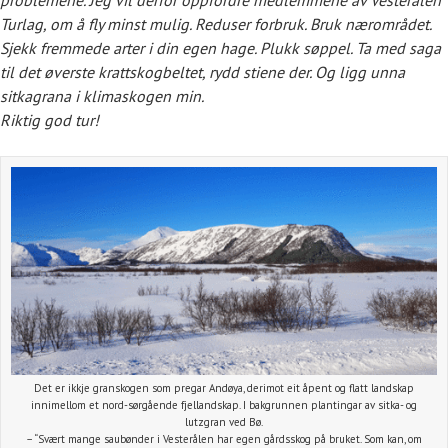
problemene. Jeg vil derfor oppfordre medlemmene av Vesterålen
Turlag, om å fly minst mulig. Reduser forbruk. Bruk nærområdet.
Sjekk fremmede arter i din egen hage. Plukk søppel. Ta med saga
til det øverste krattskogbeltet, rydd stiene der. Og ligg unna
sitkagrana i klimaskogen min.
Riktig god tur!
Det er ikkje granskogen som pregar Andøya, derimot eit åpent og flatt landskap
innimellom et nord-sørgående fjellandskap. I bakgrunnen plantingar av sitka- og
lutzgran ved Bø.
– “Svært mange saubønder i Vesterålen har egen gårdsskog på bruket. Som kan, om