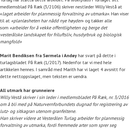
medlemsblad På Ræk (3/2106) skriver nestleder Willy Vestå at
«
laget arbeider for planmessig forvaltning av utmarka»
. Han viser
til at
«planløsheten har nådd nye høyder
» og takker alle
som
«arbeider for å vekke offentligheten og berge det
vesterålske landskapet for friluftsliv, husdyrbruk og biologisk
mangfold»
Marit Bendiksen fra Sørmela i Andøy
har svart på dette i
turlagsbladet På Ræk (1/2017). Nedenfor tar vi med hele
artikkelen hennes. I samråd med Marith har vi laget 4 avsnitt for
dette nettoppslaget, men teksten er uendra.
All utmark har grunneiere
Willy Vestå skriver i sin leder i medlemsbladet På Ræk, nr. 3/2016
om å bli med på Naturvernforbundets dugnad for registrering av
lutz- og sitkagran utenom granfeltene.
Han skriver videre at Vesterålen Turlag arbeider for planmessig
forvaltning av utmarka, fordi fremmede arter som sprer seg