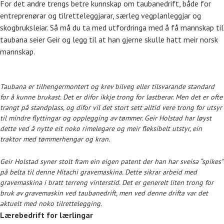
For det andre trengs betre kunnskap om taubanedrift, både for
entreprenørar og tilretteleggjarar, særleg vegplanleggjar og
skogbruksleiar. Så må du ta med utfordringa med å få mannskap til
taubana seier Geir og legg til at han gjerne skulle hatt meir norsk
mannskap.
Taubana er tilhengermontert og krev bilveg eller tilsvarande standard
for å kunne brukast. Det er difor ikkje trong for lastberar. Men det er ofte
trangt på standplass, og difor vil det stort sett alltid vere trong for utsyr
til mindre flyttingar og opplegging av tømmer. Geir Holstad har løyst
dette ved å nytte eit noko rimelegare og meir fleksibelt utstyr, ein
traktor med tømmerhengar og kran.
Geir Holstad syner stolt fram ein eigen patent der han har sveisa “spikes”
på belta til denne Hitachi gravemaskina. Dette sikrar arbeid med
gravemaskina i bratt terreng vinterstid. Det er generelt liten trong for
bruk av gravemaskin ved taubanedrift, men ved denne drifta var det
aktuelt med noko tilrettelegging.
Lærebedrift for lærlingar