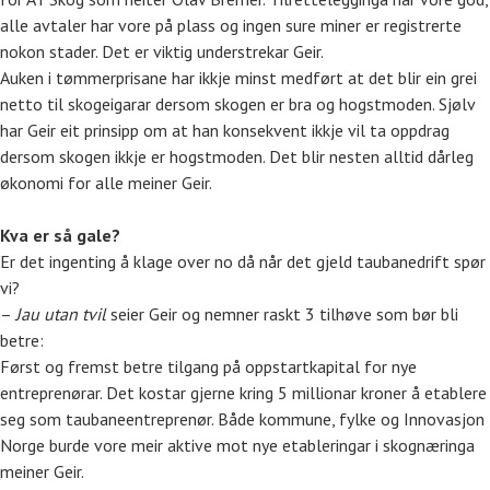
alle avtaler har vore på plass og ingen sure miner er registrerte
nokon stader. Det er viktig understrekar Geir.
Auken i tømmerprisane har ikkje minst medført at det blir ein grei
netto til skogeigarar dersom skogen er bra og hogstmoden. Sjølv
har Geir eit prinsipp om at han konsekvent ikkje vil ta oppdrag
dersom skogen ikkje er hogstmoden. Det blir nesten alltid dårleg
økonomi for alle meiner Geir.
Kva er så gale?
Er det ingenting å klage over no då når det gjeld taubanedrift spør
vi?
–
Jau utan tvil
seier Geir og nemner raskt 3 tilhøve som bør bli
betre:
Først og fremst betre tilgang på oppstartkapital for nye
entreprenørar. Det kostar gjerne kring 5 millionar kroner å etablere
seg som taubaneentreprenør. Både kommune, fylke og Innovasjon
Norge burde vore meir aktive mot nye etableringar i skognæringa
meiner Geir.