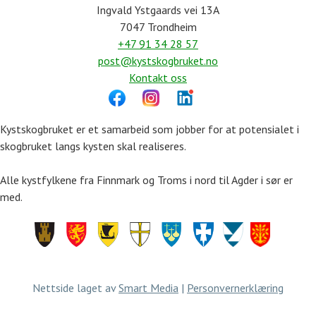
Ingvald Ystgaards vei 13A
7047 Trondheim
+47 91 34 28 57
post@kystskogbruket.no
Kontakt oss
Kystskogbruket er et samarbeid som jobber for at potensialet i
skogbruket langs kysten skal realiseres.
Alle kystfylkene fra Finnmark og Troms i nord til Agder i sør er
med.
Finnmark
Troms
Nordland
Trøndelag
Møre
Rogaland
Vestland
Agder
og
Romsdal
Nettside laget av
Smart Media
|
Personvernerklæring