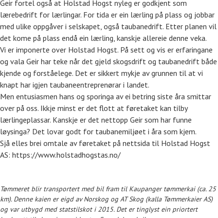
Geir fortel også at Holstad Hogst nyleg er godkjent som
lærebedrift for lærlingar. For tida er ein lærling på plass og jobbar
med ulike oppgåver i selskapet, også taubanedrift. Etter planen vil
det kome på plass endå ein lærling, kanskje allereie denne veka.
Vi er imponerte over Holstad Hogst. På sett og vis er erfaringane
og vala Geir har teke når det gjeld skogsdrift og taubanedrift både
kjende og forståelege. Det er sikkert mykje av grunnen til at vi
knapt har igjen taubaneentreprenørar i landet.
Men entusiasmen hans og sporinga av ei betring siste åra smittar
over på oss. Ikkje minst er det flott at føretaket kan tilby
lærlingeplassar. Kanskje er det nettopp Geir som har funne
løysinga? Det lovar godt for taubanemiljøet i åra som kjem.
Sjå elles brei omtale av føretaket på nettsida til Holstad Hogst
AS: https://www.holstadhogstas.no/
Tømmeret blir transportert med bil fram til Kaupanger tømmerkai (ca. 25
km). Denne kaien er eigd av Norskog og AT Skog (kalla Tømmerkaier AS)
og var utbygd med statstilskot i 2015. Det er tinglyst ein priortert