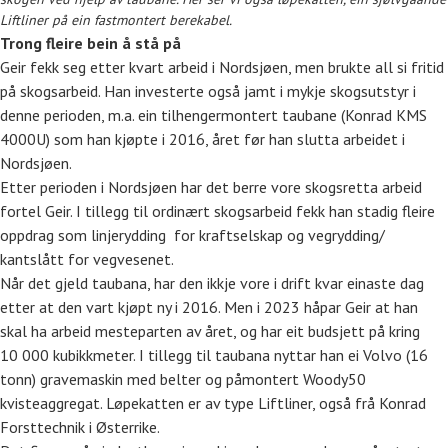
Liftliner på ein fastmontert berekabel.
Trong fleire bein å stå på
Geir fekk seg etter kvart arbeid i Nordsjøen, men brukte all si fritid
på skogsarbeid. Han investerte også jamt i mykje skogsutstyr i
denne perioden, m.a. ein tilhengermontert taubane (Konrad KMS
4000U) som han kjøpte i 2016, året før han slutta arbeidet i
Nordsjøen.
Etter perioden i Nordsjøen har det berre vore skogsretta arbeid
fortel Geir. I tillegg til ordinært skogsarbeid fekk han stadig fleire
oppdrag som linjerydding for kraftselskap og vegrydding/
kantslått for vegvesenet.
Når det gjeld taubana, har den ikkje vore i drift kvar einaste dag
etter at den vart kjøpt ny i 2016. Men i 2023 håpar Geir at han
skal ha arbeid mesteparten av året, og har eit budsjett på kring
10 000 kubikkmeter. I tillegg til taubana nyttar han ei Volvo (16
tonn) gravemaskin med belter og påmontert Woody50
kvisteaggregat. Løpekatten er av type Liftliner, også frå Konrad
Forsttechnik i Østerrike.