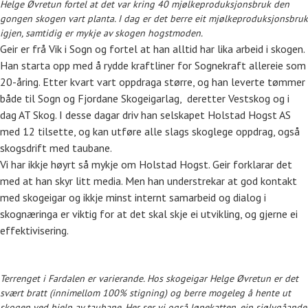
Helge Øvretun fortel at det var kring 40 mjølkeproduksjonsbruk den
gongen skogen vart planta. I dag er det berre eit mjølkeproduksjonsbruk
igjen, samtidig er mykje av skogen hogstmoden.
Geir er frå Vik i Sogn og fortel at han alltid har lika arbeid i skogen.
Han starta opp med å rydde kraftliner for Sognekraft allereie som
20-åring. Etter kvart vart oppdraga større, og han leverte tømmer
både til Sogn og Fjordane Skogeigarlag, deretter Vestskog og i
dag AT Skog. I desse dagar driv han selskapet Holstad Hogst AS
med 12 tilsette, og kan utføre alle slags skoglege oppdrag, også
skogsdrift med taubane.
Vi har ikkje høyrt så mykje om Holstad Hogst. Geir forklarar det
med at han skyr litt media. Men han understrekar at god kontakt
med skogeigar og ikkje minst internt samarbeid og dialog i
skognæringa er viktig for at det skal skje ei utvikling, og gjerne ei
effektivisering.
Terrenget i Fardalen er varierande. Hos skogeigar Helge Øvretun er det
svært bratt (innimellom 100% stigning) og berre mogeleg å hente ut
skogen ved hjelp av taubane. Her ser vi også løpekatten, ein sjølvgåande