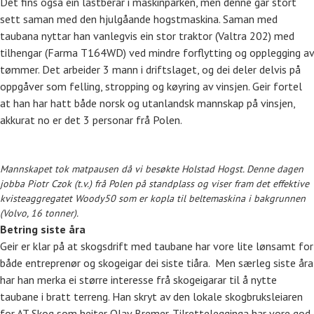
Det fins også ein lastberar i maskinparken, men denne går stort
sett saman med den hjulgåande hogstmaskina. Saman med
taubana nyttar han vanlegvis ein stor traktor (Valtra 202) med
tilhengar (Farma T164WD) ved mindre forflytting og opplegging av
tømmer. Det arbeider 3 mann i driftslaget, og dei deler delvis på
oppgåver som felling, stropping og køyring av vinsjen. Geir fortel
at han har hatt både norsk og utanlandsk mannskap på vinsjen,
akkurat no er det 3 personar frå Polen.
Mannskapet tok matpausen då vi besøkte Holstad Hogst. Denne dagen
jobba Piotr Czok (t.v.) frå Polen på standplass og viser fram det effektive
kvisteaggregatet Woody50 som er kopla til beltemaskina i bakgrunnen
(Volvo, 16 tonner).
Betring siste åra
Geir er klar på at skogsdrift med taubane har vore lite lønsamt for
både entreprenør og skogeigar dei siste tiåra. Men særleg siste åra
har han merka ei større interesse frå skogeigarar til å nytte
taubane i bratt terreng. Han skryt av den lokale skogbruksleiaren
for AT Skog som heiter Olav Bremer. Tilrettelegginga har vore god,