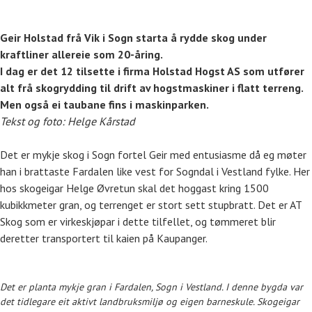
Geir Holstad frå Vik i Sogn starta å rydde skog under
kraftliner allereie som 20-åring.
I dag er det 12 tilsette i firma Holstad Hogst AS som utfører
alt frå skogrydding til drift av hogstmaskiner i flatt terreng.
Men også ei taubane fins i maskinparken.
Tekst og foto: Helge Kårstad
Det er mykje skog i Sogn fortel Geir med entusiasme då eg møter
han i brattaste Fardalen like vest for Sogndal i Vestland fylke. Her
hos skogeigar Helge Øvretun skal det hoggast kring 1500
kubikkmeter gran, og terrenget er stort sett stupbratt. Det er AT
Skog som er virkeskjøpar i dette tilfellet, og tømmeret blir
deretter transportert til kaien på Kaupanger.
Det er planta mykje gran i Fardalen, Sogn i Vestland. I denne bygda var
det tidlegare eit aktivt landbruksmiljø og eigen barneskule. Skogeigar