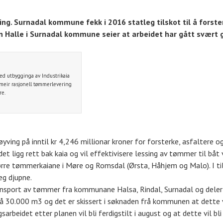
ng. Surnadal kommune fekk i 2016 statleg tilskot til å forster
alle i Surnadal kommune seier at arbeidet har gått svært grei
ed utbygginga av Industrikaia
i meir rasjonell tømmerlevering
re.
ving på inntil kr 4,246 millionar kroner for forsterke, asfaltere 
et ligg rett bak kaia og vil effektivisere lessing av tømmer til båt v
ørre tømmerkaiane i Møre og Romsdal (Ørsta, Håhjem og Malo). I til
eg djupne.
ransport av tømmer fra kommunane Halsa, Rindal, Surnadal og deler a
30.000 m3 og det er skissert i søknaden frå kommunen at dette vi
rbeidet etter planen vil bli ferdigstilt i august og at dette vil bli 