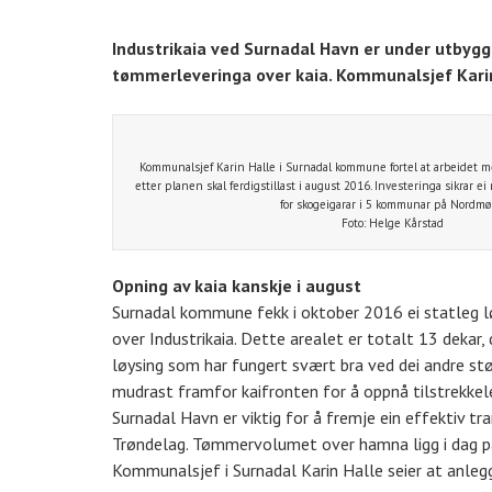
Industrikaia ved Surnadal Havn er under utbyggi
tømmerleveringa over kaia. Kommunalsjef Karin H
Kommunalsjef Karin Halle i Surnadal kommune fortel at arbeidet m
etter planen skal ferdigstillast i august 2016. Investeringa sikrar e
for skogeigarar i 5 kommunar på Nordmø
Foto: Helge Kårstad
Opning av kaia kanskje i august
Surnadal kommune fekk i oktober 2016 ei statleg løy
over Industrikaia. Dette arealet er totalt 13 dekar, d
løysing som har fungert svært bra ved dei andre st
mudrast framfor kaifronten for å oppnå tilstrekkel
Surnadal Havn er viktig for å fremje ein effektiv t
Trøndelag. Tømmervolumet over hamna ligg i dag på 
Kommunalsjef i Surnadal Karin Halle seier at anleggsa