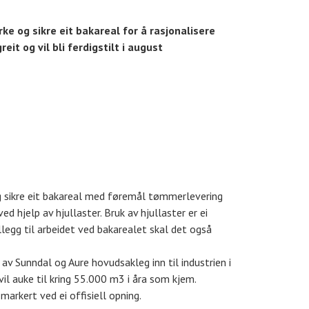
ke og sikre eit bakareal for å rasjonalisere
t og vil bli ferdigstilt i august
og sikre eit bakareal med føremål tømmerlevering
ed hjelp av hjullaster. Bruk av hjullaster er ei
legg til arbeidet ved bakarealet skal det også
v Sunndal og Aure hovudsakleg inn til industrien i
l auke til kring 55.000 m3 i åra som kjem.
markert ved ei offisiell opning.