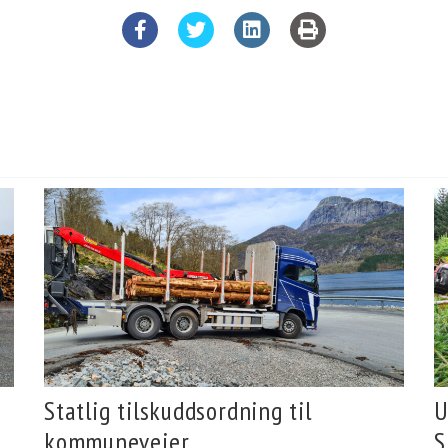
Statlig tilskuddsordning til
U
kommuneveier
S