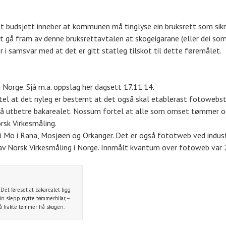
budsjett inneber at kommunen må tinglyse ein bruksrett som sikrar 
det gå fram av denne bruksrettavtalen at skogeigarane (eller dei s
 i samsvar med at det er gitt statleg tilskot til dette føremålet.
 Norge. Sjå m.a. oppslag her dagsett 17.11.14.
l at det nyleg er bestemt at det også skal etablerast fotowebstasj
r å utbetre bakarealet. Nossum fortel at alle som omset tømmer og 
rsk Virkesmåling.
i Mo i Rana, Mosjøen og Orkanger. Det er også fototweb ved indus
 av Norsk Virkesmåling i Norge. Innmålt kvantum over fotoweb var 2
Det føreset at bakarealet ligg
ein slepp nytte tømmerbilar, –
å frakte tømmer frå skogen.