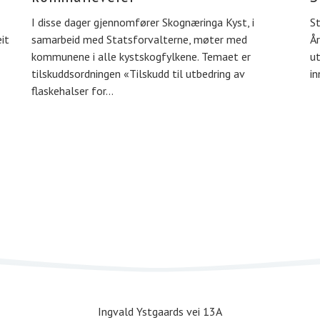
I disse dager gjennomfører Skognæringa Kyst, i
S
it
samarbeid med Statsforvalterne, møter med
År
kommunene i alle kystskogfylkene. Temaet er
ut
tilskuddsordningen «Tilskudd til utbedring av
in
flaskehalser for…
Ingvald Ystgaards vei 13A