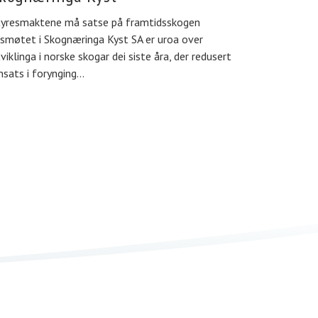
tyresmaktene må satse på framtidsskogen
smøtet i Skognæringa Kyst SA er uroa over
viklinga i norske skogar dei siste åra, der redusert
nsats i forynging…