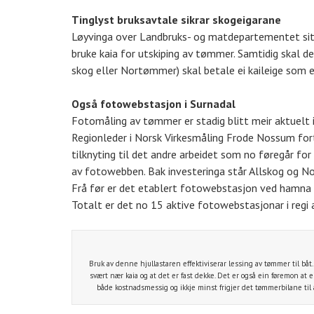
Tinglyst bruksavtale sikrar skogeigarane
Løyvinga over Landbruks- og matdepartementet sitt 
bruke kaia for utskiping av tømmer. Samtidig skal 
skog eller Nortømmer) skal betale ei kaileige som er
Også fotowebstasjon i Surnadal
Fotomåling av tømmer er stadig blitt meir aktuelt i
Regionleder i Norsk Virkesmåling Frode Nossum forte
tilknyting til det andre arbeidet som no føregår fo
av fotowebben. Bak investeringa står Allskog og No
Frå før er det etablert fotowebstasjon ved hamna 
Totalt er det no 15 aktive fotowebstasjonar i regi
Bruk av denne hjullastaren effektiviserar lessing av tømmer til båt. 
svært nær kaia og at det er fast dekke. Det er også ein føremon at 
både kostnadsmessig og ikkje minst frigjer det tømmerbilane til 