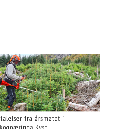
talelser fra årsmøtet i
kognæringa Kyst