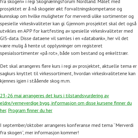
fra skogen» i regi Skognæringsforum Nordland.
Målet med
prosjektet er å nå skogeier økt forvaltningskompetanse og
kunnskap om hvilke muligheter for merverdi ulike sortimenter og
spesielle virkeskvaliteter kan gi. Gjennom prosjektet skal det også
utvikles en APP for kartfesting av spesielle virkeskvaliteter med
GIS-data. Disse dataene vil samles i en «databank», her vil det
være mulig å hente ut opplysninger om registeret
spesialsortimenter «på rot», både som bestand og enkelttrær.
Det skal arrangeres flere kurs i regi av prosjektet, aktuelle tema er
sagkurs knyttet til virkessortiment, hvordan virkeskvalitetene kan
kjennes igjen i ståående skog m.m.
23-26 mai arrangeres det kurs i tilstandsvurdering av
eldre/verneverdige bygg, informasjon om disse kursene finner du
her
.
Program finner du her
I september/oktober arrangeres konferanse med tema “Merverdi
fra skogen”, mer informasjon kommer!