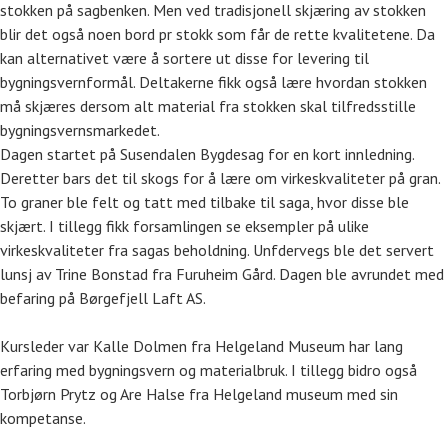
stokken på sagbenken. Men ved tradisjonell skjæring av stokken
blir det også noen bord pr stokk som får de rette kvalitetene. Da
kan alternativet være å sortere ut disse for levering til
bygningsvernformål. Deltakerne fikk også lære hvordan stokken
må skjæres dersom alt material fra stokken skal tilfredsstille
bygningsvernsmarkedet.
Dagen startet på Susendalen Bygdesag for en kort innledning.
Deretter bars det til skogs for å lære om virkeskvaliteter på gran.
To graner ble felt og tatt med tilbake til saga, hvor disse ble
skjært. I tillegg fikk forsamlingen se eksempler på ulike
virkeskvaliteter fra sagas beholdning. Unfdervegs ble det servert
lunsj av Trine Bonstad fra Furuheim Gård. Dagen ble avrundet med
befaring på Børgefjell Laft AS.
Kursleder var Kalle Dolmen fra Helgeland Museum har lang
erfaring med bygningsvern og materialbruk. I tillegg bidro også
Torbjørn Prytz og Are Halse fra Helgeland museum med sin
kompetanse.