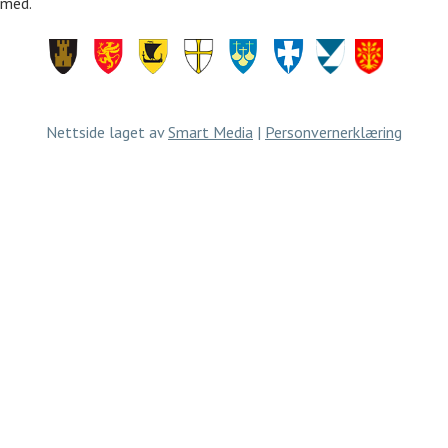
med.
Finnmark
Troms
Nordland
Trøndelag
Møre
Rogaland
Vestland
Agder
og
Romsdal
Nettside laget av
Smart Media
|
Personvernerklæring