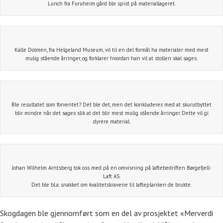
Lunch fra Furuheim gård ble spist på materiallageret.
Kalle Dolmen, fra Helgeland Museum, vil til en del formål ha materialer med mest
mulig stående årringer, og forklarer hvordan han vil at stollen skal sages.
Ble resultatet som forventet? Det ble det, men det konkluderes med at skurutbyttet
blir mindre når det sages slik at det blir mest mulig stående årringer. Dette vil gi
dyrere material.
Johan Wilhelm Arntsberg tok oss med på en omvisning på laftebedriften Børgefjell-
Laft AS.
Det ble bl.a. snakket om kvalitetskravene til lafteplanken de brukte.
Skogdagen ble gjennomført som en del av prosjektet «Merverdi