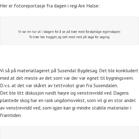
Her er fotoreportasje fra dagen i regi Are Halse:
Vi var en tur ut i skogen for å se på trær med forskjellige egenskaper.
To trær ble hugget, og tatt med ned på saga for saging.
Vi så på materiallageret på Susendal Bygdesag. Det ble konkludert
med at det meste av det som var der var egnet til bygningsvern.
D.v.s. at det var skåret av tettvokst gran fra Susendalen.
Det ble litt diskusjon rundt høyre og venstrevridd ved. Dagens
plantede skog har en rask ungdomsvekst, som vil gi en stor andel
av venstrevridd ved, som igjen kan gi mindre stabile materialer i
framtiden.