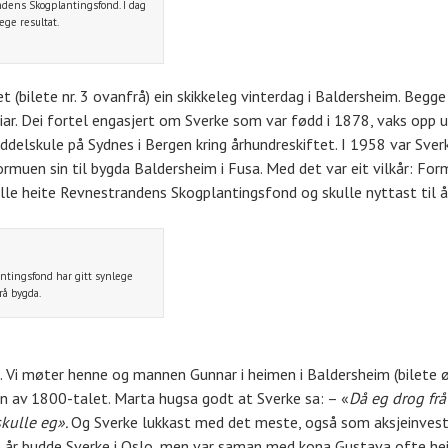
andens Skogplantingsfond. I dag
lege resultat.
(bilete nr. 3 ovanfrå) ein skikkeleg vinterdag i Baldersheim. Begge 
iar. Dei fortel engasjert om Sverke som var fødd i 1878, vaks opp un
iddelskule på Sydnes i Bergen kring århundreskiftet. I 1958 var Sv
rmuen sin til bygda Baldersheim i Fusa. Med det var eit vilkår: For
ulle heite Revnestrandens Skogplantingsfond og skulle nyttast til å
tingsfond har gitt synlege
rå bygda.
 Vi møter henne og mannen Gunnar i heimen i Baldersheim (bilete øv
en av 1800-talet. Marta hugsa godt at Sverke sa: – «
Då eg drog fr
skulle eg».
Og Sverke lukkast med det meste, også som aksjeinvesto
nge år budde Sverke i Oslo, men var saman med kona Gustava ofte he