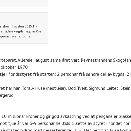
ersheim hausten 2015. F.v.
get, vidare vegplanleggjar Ove
renør Sverre L. Orra.
kteparet. Allereie i august same året vart Revnestrandens Skogpla
. oktober 1970.
e i fondsstyret frå starten; 2 personar frå søndre del av bygda, 2 
ret har han Toralv Huse (nestleiar), Odd Tveit, Sigmund Leitet, Stein
ergerud.
ng 10 millionar kroner og gir god avkastning ved at pengane er plas
mot tjue år var 6-9 personar heiltids tilsette av styret i fondet for
også staten bidrog med dei resterande 50%. Det betyr at Fusa komm