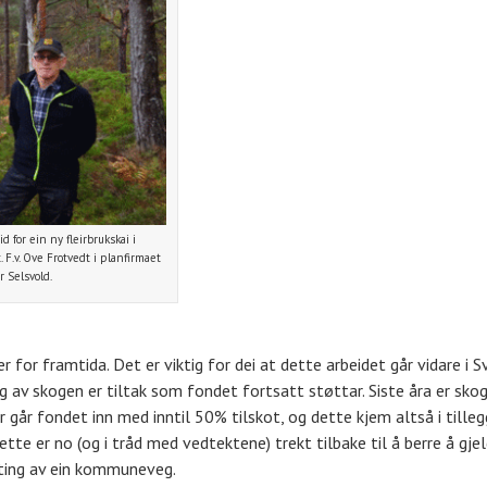
d for ein ny fleirbrukskai i
 F.v. Ove Frotvedt i planfirmaet
 Selsvold.
for framtida. Det er viktig for dei at dette arbeidet går vidare i S
ing av skogen er tiltak som fondet fortsatt støttar. Siste åra er sk
går fondet inn med inntil 50% tilskot, og dette kjem altså i tillegg
tte er no (og i tråd med vedtektene) trekt tilbake til å berre å gj
sting av ein kommuneveg.