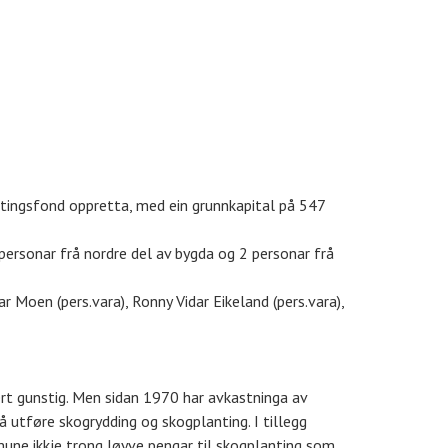
ntingsfond oppretta, med ein grunnkapital på 547
personar frå nordre del av bygda og 2 personar frå
ar Moen (pers.vara), Ronny Vidar Eikeland (pers.vara),
sert gunstig. Men sidan 1970 har avkastninga av
 å utføre skogrydding og skogplanting. I tillegg
une ikkje trong løyve pengar til skogplanting som