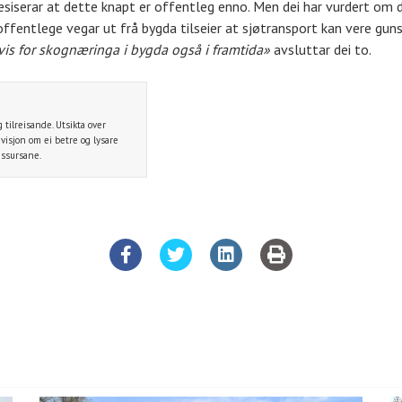
iserar at dette knapt er offentleg enno. Men dei har vurdert om det
ffentlege vegar ut frå bygda tilseier at sjøtransport kan vere gunst
 vis for skognæringa i bygda også i framtida»
avsluttar dei to.
tilreisande. Utsikta over
visjon om ei betre og lysare
essursane.