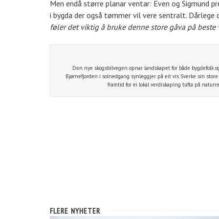
Men endå større planar ventar: Even og Sigmund pres
i bygda der også tømmer vil vere sentralt. Dårlege o
føler det viktig å bruke denne store gåva på beste
Den nye skogsbilvegen opnar landskapet for både bygdefolk og 
Bjørnefjorden i solnedgang synleggjer på eit vis Sverke sin store 
framtid for ei lokal verdiskaping tufta på naturr
FLERE NYHETER