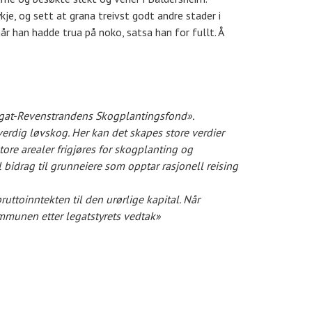
je, og sett at grana treivst godt andre stader i
r han hadde trua på noko, satsa han for fullt. Å
 legat-Revenstrandens Skogplantingsfond».
rdig løvskog. Her kan det skapes store verdier
ore arealer frigjøres for skogplanting og
l bidrag til grunneiere som opptar rasjonell reising
uttoinntekten til den urørlige kapital. Når
ommunen etter legatstyrets vedtak»