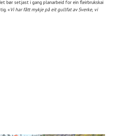
 bør setjast i gang planarbeid for ein fleirbrukskai
ig. «
Vi har fått mykje på eit gullfat av Sverke, vi