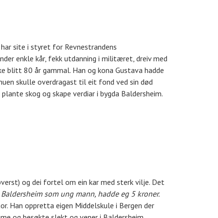
har site i styret for Revnestrandens
der enkle kår, fekk utdanning i militæret, dreiv med
erke blitt 80 år gammal. Han og kona Gustava hadde
muen skulle overdragast til eit fond ved sin død
 plante skog og skape verdiar i bygda Baldersheim.
erst) og dei fortel om ein kar med sterk vilje. Det
å Baldersheim som ung mann, hadde eg 5 kroner.
r. Han oppretta eigen Middelskule i Bergen der
ime og besøkte slekt og vener i Baldersheim.