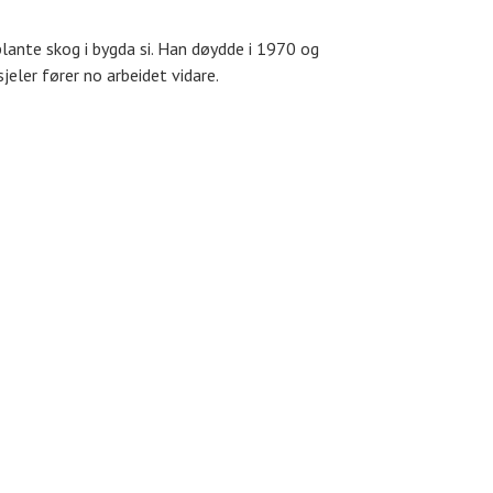
lante skog i bygda si. Han døydde i 1970 og
eler fører no arbeidet vidare.