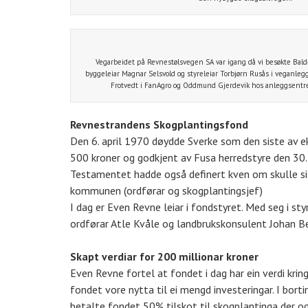
Vegarbeidet på Revnestølsvegen SA var igang då vi besøkte Bald
byggeleiar Magnar Selsvold og styreleiar Torbjørn Rusås i veganleg
Frotvedt i FanAgro og Oddmund Gjerdevik hos anleggsentrep
Revnestrandens Skogplantingsfond
Den 6. april 1970 døydde Sverke som den siste av e
500 kroner og godkjent av Fusa herredstyre den 30
Testamentet hadde også definert kven om skulle sitj
kommunen (ordførar og skogplantingsjef)
I dag er Even Revne leiar i fondstyret. Med seg i sty
ordførar Atle Kvåle og landbrukskonsulent Johan B
Skapt verdiar for 200 millionar kroner
Even Revne fortel at fondet i dag har ein verdi kri
fondet vore nytta til ei mengd investeringar. I borti
betalte fondet 50% tilskot til skogplantinga der 