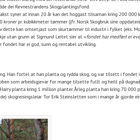
adde dei Revnestrandens Skogplantingsfond.
takst syner at innan 20 år kan det hoggast tilsaman kring 200 000 
 kroner pr. kubikkmeter tømmer (jfr. Norsk Skogbruk sine oppdateri
 av dette kan omsetjast som skurtømmer til industri i fylket (eks. Mo
kkje utan grunn at Sigmund Leitet sier at «
fondet har medført ei ev
 fondet har ei god, sunn og rentabel utvikling.
g. Han fortel at han planta og rydda skog, og var tilsett i fondet i 
bben som arbeidsgjevar for mange tilsette fullt og heilt på dugnad.
r Harry planta kring 1 million planter. Årleg planta han kring 70 000
de) skogreisingsleiar Tor Erik Steinsletten som i mange år gjorde ei