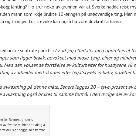
skogplanting? Ho trur noko av grunnen var at Sverke hadde reist myk
alden mann som ikkje brukte 10-øringen på unødvendige ting. Men nå
gda og trongen for trevirke kan også ha vore drivkrafta hans».
 med nokre sentrale punkt: «
Av alt jeg etterlater meg opprettes et
ger som ligger brakk, bevokset med mose, lyng, einer og mindreve
. Med den voksende forståelse av kulturbeiter for husdyrene vil st
ng av arbeider med skogen etter legatstyrets initiativ, og/eller ti
e avkastning på denne måte. Senere legges 20 – tyve-prosent av br
le avkastning også brukes til samme formål i den øvrige del av k
ret for Revnestrandens
 av Sverke, vi føler det viktig å
amtida» sier begge, her framfor