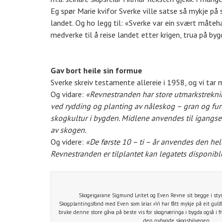
Eg spør Marie kvifor Sverke ville satse så mykje på 
landet. Og ho legg til: «Sverke var ein svært måteh
medverke til å reise landet etter krigen, trua på by
Gav bort heile sin formue
Sverke skreiv testamente allereie i 1958, og vi tar
Og vidare:
«Revnestranden har store utmarkstreknin
ved rydding og planting av nåleskog – gran og furu
skogkultur i bygden. Midlene anvendes til igangsetti
av skogen.
Og videre:
«De første 10 – ti – år anvendes den hel
Revnestranden er tilplantet kan legatets disponib
Skogeigarane Sigmund Leitet og Even Revne sit begge i sty
Skogplantingsfond med Even som leiar. «Vi har fått mykje på eit gullfat
bruke denne store gåva på beste vis for skognæringa i bygda også i fr
den nybygde skogsbilvegen.