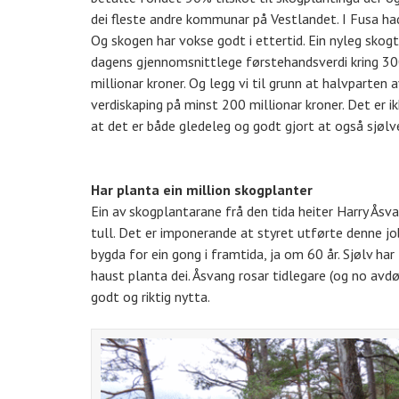
dei fleste andre kommunar på Vestlandet. I Fusa h
Og skogen har vokse godt i ettertid. Ein nyleg skog
dagens gjennomsnittlege førstehandsverdi kring 300
millionar kroner. Og legg vi til grunn at halvparten
verdiskaping på minst 200 millionar kroner. Det er i
at det er både gledeleg og godt gjort at også sjølve
Har planta ein million skogplanter
Ein av skogplantarane frå den tida heiter Harry Åsvan
tull. Det er imponerande at styret utførte denne jo
bygda for ein gong i framtida, ja om 60 år. Sjølv ha
haust planta dei. Åsvang rosar tidlegare (og no avdø
godt og riktig nytta.