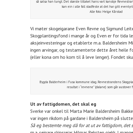
så satsa han tungt. Det største tiltaket hans vart kanskje Revnestr
kan ein i alle fall stadfeste at det har gitt eventyr
Alle foto: Helge Kårstad
Vi møter skogeigarane Even Revne og Sigmund Leitet 
Skogplantingsfond i mange år og Even er for tida le
aksjeinvesteringar og etablerte m.a. Baldersheim M
ingen arvingar, og testamenterte dette året heile fo
(eller kona om ho kom til å leve lenger). Fondet sk
Bygda Balderheim i Fusa kommune idag. Revnestrandens Skogplan
resultat i “revnene” (dalane) som går austover f
Ut av fattigdomen, det skal eg
Sverke var onkel til Marta Marie Baldersheim Bakke.
var ingen rikdom på gardane i Baldersheim på slutt
Så eg bestemte meg då for at ut av fattigdom, det 
m.a. seinare skipsreiar Hilmar Reksten gjekk. I ma