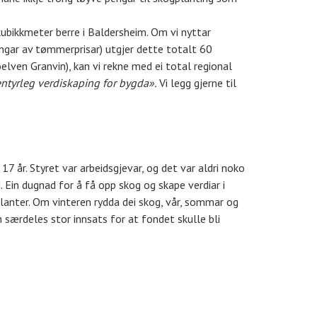
kubikkmeter berre i Baldersheim. Om vi nyttar
ngar av tømmerprisar) utgjer dette totalt 60
elven Granvin), kan vi rekne med ei total regional
entyrleg verdiskaping for bygda».
Vi legg gjerne til
17 år. Styret var arbeidsgjevar, og det var aldri noko
 Ein dugnad for å få opp skog og skape verdiar i
 planter. Om vinteren rydda dei skog, vår, sommar og
n særdeles stor innsats for at fondet skulle bli