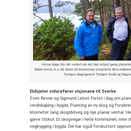
I desse dagar blir det vurdert om det skal setjast igang planarbei
Baldersheim, m. a. må status på kommunale arealplanar først avklarast.
FanAgro, skogeigarane Torbjørn Rusås og Magnar
Eldsjeler vidarefører visjonane til Sverke
Even Revne og Sigmund Leitet fortel i dag om planer 
verdiskaping i bygda. Planting av ny skog og forsikr
kilometer lang skogsbilveg og nye planar ventar. Her 
gjeve tilskot til skogvegar i heile kommunen, men de
vegbygging i bygda. Dei har også forskuttert oppru