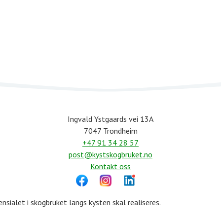
Ingvald Ystgaards vei 13A
7047 Trondheim
+47 91 34 28 57
post@kystskogbruket.no
Kontakt oss
sialet i skogbruket langs kysten skal realiseres.