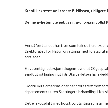
Kronikk skrevet av Lorentz B. Nilssen, tidligere
Denne nyheten ble publisert av:
Torgunn Sollid
P
Her på Vestlandet har trær som lerk og flere typer g
Direktoratet for Naturforvaltning med forslag til 
forslaget.
En vesentlig reduksjon i skogens evne til CO
opptak
2
sendt ut på høring i juli i år. Utarbeidelsen har skj
Skogbrukets organisasjoner har protestert mot fors
departementet uten Stortingets behandling. Hvis så 
Det er skogsdrift med hogst og planting som gir me