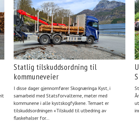
Statlig tilskuddsordning til
U
kommuneveier
S
I disse dager gjennomfører Skognæringa Kyst, i
S
it
samarbeid med Statsforvalterne, møter med
År
kommunene i alle kystskogfylkene. Temaet er
ut
tilskuddsordningen «Tilskudd til utbedring av
in
flaskehalser for…