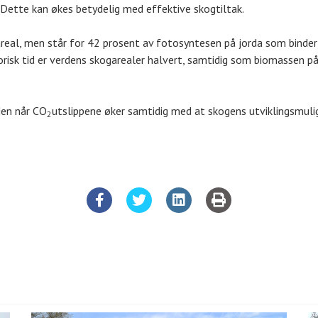
 Dette kan økes betydelig med effektive skogtiltak.
areal, men står for 42 prosent av fotosyntesen på jorda som binde
torisk tid er verdens skogarealer halvert, samtidig som biomassen på
Men når CO
utslippene øker samtidig med at skogens utviklingsmulig
2