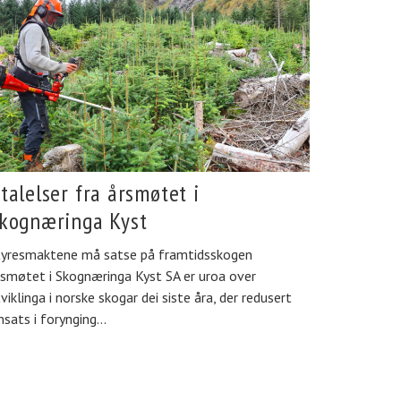
talelser fra årsmøtet i
kognæringa Kyst
tyresmaktene må satse på framtidsskogen
smøtet i Skognæringa Kyst SA er uroa over
viklinga i norske skogar dei siste åra, der redusert
nsats i forynging…