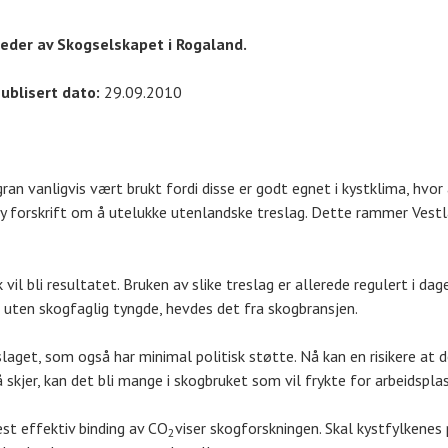
 leder av Skogselskapet i Rogaland.
ublisert dato:
29.09.2010
ran vanligvis vært brukt fordi disse er godt egnet i kystklima, hvo
ny forskrift om å utelukke utenlandske treslag. Dette rammer Vest
 vil bli resultatet. Bruken av slike treslag er allerede regulert i dag
edd uten skogfaglig tyngde, hevdes det fra skogbransjen.
laget, som også har minimal politisk støtte. Nå kan en risikere at
skjer, kan det bli mange i skogbruket som vil frykte for arbeidsplas
st effektiv binding av CO
viser skogforskningen. Skal kystfylkenes
2