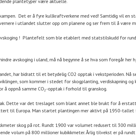
eldende plantetyper være aktuelle.
akampen. Det er å fyre kullkraftverkene med ved! Samtidig vil en st
øvernere i utlandet slutter opp om planene og ser frem til å være m
skoging ! Plantefelt som ble etablert med statstilskudd for rundt 
å hindre avskoging i uland, må nå begynne å se hva som foregår her
ndet, har bidratt til et betydelig CO2 opptak i vekstperioden. Nå s
utviklingen, som kommer i stedet for skogplanting, verdiskapning o
 for å oppnå samme CO
-opptak i forhold til granskog.
2
ak. Dette var det treslaget som blant annet ble brukt for å ersta
rt til Europa. Man startet plantingen mer aktivt på 1950-tallet f
kmeter skog på rot. Rundt 1900 var volumet redusert til 300 milli
ende volum på 800 millioner kubikkmeter. Årlig tilvekst er på rundt