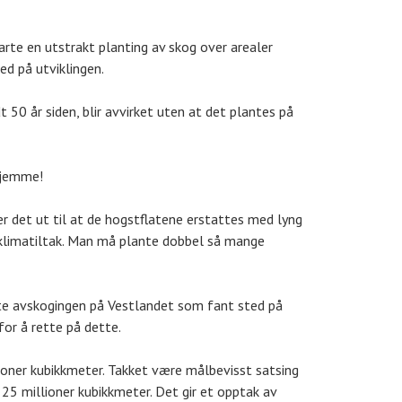
arte en utstrakt planting av skog over arealer
ed på utviklingen.
50 år siden, blir avvirket uten at det plantes på
 hjemme!
er det ut til at de hogstflatene erstattes med lyng
g klimatiltak. Man må plante dobbel så mange
tte avskogingen på Vestlandet som fant sted på
or å rette på dette.
oner kubikkmeter. Takket være målbevisst satsing
 25 millioner kubikkmeter. Det gir et opptak av