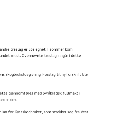
r andre treslag er lite egnet. I sommer kom
landet mest. Ovennevnte treslag inngår i dette
ens skogbrukslovgivning. Forslag til ny forskrift ble
 dette gjennomføres med byråkratisk fullmakt i
sene sine.
 plan for Kystskogbruket, som strekker seg fra Vest