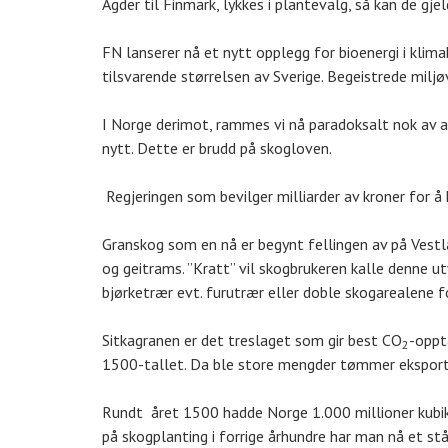
Agder til Finmark, lykkes i plantevalg, så kan de gj
FN lanserer nå et nytt opplegg for bioenergi i klim
tilsvarende størrelsen av Sverige. Begeistrede milj
I Norge derimot, rammes vi nå paradoksalt nok av av
nytt. Dette er brudd på skogloven.
Regjeringen som bevilger milliarder av kroner for 
Granskog som en nå er begynt fellingen av på Vestla
og geitrams. ”Kratt” vil skogbrukeren kalle denne 
bjørketrær evt. furutrær eller doble skogarealene
Sitkagranen er det treslaget som gir best CO
-oppt
2
1500-tallet. Da ble store mengder tømmer eksportte
Rundt året 1500 hadde Norge 1.000 millioner kubik
på skogplanting i forrige århundre har man nå et stå