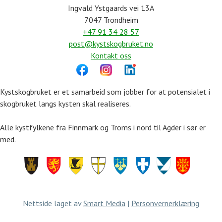
Ingvald Ystgaards vei 13A
7047 Trondheim
+47 91 34 28 57
post@kystskogbruket.no
Kontakt oss
Kystskogbruket er et samarbeid som jobber for at potensialet i
skogbruket langs kysten skal realiseres.
Alle kystfylkene fra Finnmark og Troms i nord til Agder i sør er
med.
Finnmark
Troms
Nordland
Trøndelag
Møre
Rogaland
Vestland
Agder
og
Romsdal
Nettside laget av
Smart Media
|
Personvernerklæring