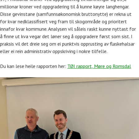
millionar kroner ved oppgradering til å kunne køyre langhengar.
Disse gevinstane (samfunnsøkonomisk bruttonytte) er rekna ut
for kvar nedklassifisert veg fram til skogområde og prioritert
innafor kvar kommune. Analysen vil såleis raskt kunne nyttast for
å finne ut kva vegar det løner seg å oppgradere først som sist. I
praksis vil det dreie seg om ei punktvis opprusting av flaskehalsar
eller ei rein administrativ oppskriving i nokre tilfelle.
Du kan lese heile rapporten her:
TØI rapport, Møre og Romsdal