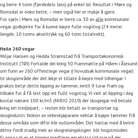
og berre 4 tonn (fjerdedels lass) på enkel bil. Resultat i Møre og
Romsdal er noko betre, – men også her er mykje å gjere.
For sjølv i Møre og Romsdal er berre ca. 30 av
alle
kommunale
vegar godkjente for å kunne køyre fulle vogntog (24 meter
lengde, 10 tonns akseltrykk og 60 tonn totalvekt).
Heile 260 vegar
Wiljar Hansen og Hedda Strømstad frå Transportøkonomisk
Institutt (TØI) fortalde dei kring 50 frammøtte på Håem i Ålesund
om funn av 260 offentlege vegar (i hovudsak kommunale vegar)
til skogområde der det ikkje er tillate å køyre med tilhengar. I
praksis betyr dette kipping av tømmer, inntil 9 turar fram og
tilbake for å få lest opp eit fullt vogntog. Vi veit at kipping i dag
kostar nærare 100 kr/m3 (NIBIO 2019) der skogeigar må betale
kring ein tredjepart, – resten blir betalt av transportør og
skogindustri. Nokon av virkeskjøparane nektar å kjøpe tømmer frå
desse områda som difor blir nullområder. Det hastar med å betre
dette fordi stadig meir av skogreisingskogen blir hogstmoden.
Ei anna sak er at kipping medfører ein ekstra slitasje på dei