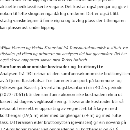
aktuelle nedklassifiserte vegane. Det kostar også pengar og gjev i
nokon tilfelle skognæringa dårleg omdøme. Det er også blitt
stadig vanskelegare å finne eigna og lovleg plass der tilhengaren
kan plasserast under kipping.
Wiljar Hansen og Hedda Strømstad frå Transportøkonomisk institutt var
tilstades på Håem og orinterte om analysen dei har gjennmført. Dei har
også skrive rapporten saman med Torkel Hofseth.
Samfunnsøkonomiske kostnader og bruttonytte
Analysen frå TØI reknar ut den samfunnsøkonomiske bruttonytten
av å fjerne flaskehalsar for tømmertransport på kommune- og
fylkesvegar. Basert på venta hogstkvantum i ein 40 års periode
(2022-2061) blir den samfunnsøkonomiske kostnaden rekna ut
basert på dagens vegklassifisering. Tilsvarande kostnader blir så
rekna ut føresett ei opprusting av vegnettet til å køyre med
korthengar (19,5 m) eller med langhengar (24 m) og med fulle
lass. Differansen eller bruttonytten (gevinsten) gir ein noverdi på
37,4 millionar kroner ved oppgradering til korthengar og 63,6