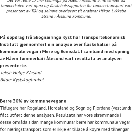
Det var reine 17 mai steminga på Håem i Ålesund 3. november då
tømmerkaien vart opna og flaskehalsrapporten for tømmertransport vart
presentert av TØI og seinare overlevert til ordførar Håkon Lykkebø
Strand i Ålesund kommune.
På oppdrag frå Skognæringa Kyst har Transportøkonomisk
Institutt gjennomført ein analyse over flaskehalser på
kommunale vegar i Møre og Romsdal. I samband med opning
av Håem tømmerkai i Ålesund vart resultata av analysen
presenterte.
Tekst: Helge Kårstad
Bilde: Kystskogbruket
Berre 30% av kommunevegane
Tidlegare har Rogaland, Hordaland og Sogn og Fjordane (Vestland)
fått utført denne analysen. Resultata har vore skremmande i
desse områda sidan mange kommunar berre har kommunale vegar
for næringstransport som er ikkje er tillate å køyre med tilhengar