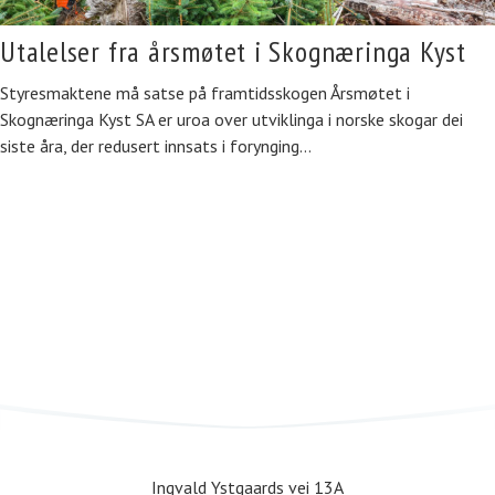
Utalelser fra årsmøtet i Skognæringa Kyst
Styresmaktene må satse på framtidsskogen Årsmøtet i
Skognæringa Kyst SA er uroa over utviklinga i norske skogar dei
siste åra, der redusert innsats i forynging…
Ingvald Ystgaards vei 13A