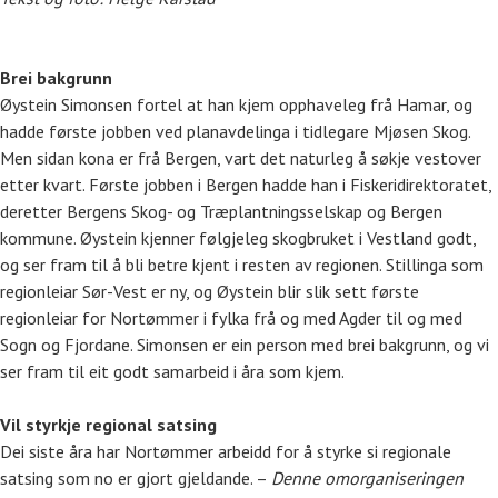
Brei bakgrunn
Øystein Simonsen fortel at han kjem opphaveleg frå Hamar, og
hadde første jobben ved planavdelinga i tidlegare Mjøsen Skog.
Men sidan kona er frå Bergen, vart det naturleg å søkje vestover
etter kvart. Første jobben i Bergen hadde han i Fiskeridirektoratet,
deretter Bergens Skog- og Træplantningsselskap og Bergen
kommune. Øystein kjenner følgjeleg skogbruket i Vestland godt,
og ser fram til å bli betre kjent i resten av regionen. Stillinga som
regionleiar Sør-Vest er ny, og Øystein blir slik sett første
regionleiar for Nortømmer i fylka frå og med Agder til og med
Sogn og Fjordane. Simonsen er ein person med brei bakgrunn, og vi
ser fram til eit godt samarbeid i åra som kjem.
Vil styrkje regional satsing
Dei siste åra har Nortømmer arbeidd for å styrke si regionale
satsing som no er gjort gjeldande. –
Denne omorganiseringen