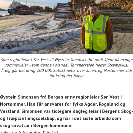
Som regionleiar i Sør-Vest vil Øystein Simonsen bli godt kjent på mange
tømmerkaiar, - som denne i Mandal. Tømmerkaien heiter Strømsvika.
Årleg går det kring 200 000 kubikkmeter over kaien, og Nortømmer står
for kring det halve.
Øystein Simonsen frå Bergen er ny regionleiar Sør-Vest i
Nortømmer. Han får ansvaret for fylka Agder, Rogaland og
Vestland. Simonsen var tidlegare dagleg leiar i Bergens Skog-
og Træplantningsselskap, og har i det siste arbeidd som
skogforvaltar i Bergen kommune.
Tekst og foto: Helge Kårstad