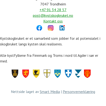
7047 Trondheim
+47 91 34 28 57
post@kystskogbruket.no
Kontakt oss
Kystskogbruket er et samarbeid som jobber for at potensialet i
skogbruket langs kysten skal realiseres.
Alle kystfylkene fra Finnmark og Troms i nord til Agder i sør er
med.
Finnmark
Troms
Nordland
Trøndelag
Møre
Rogaland
Vestland
Agder
og
Romsdal
Nettside laget av
Smart Media
|
Personvernerklæring