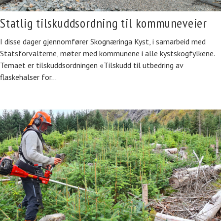
Statlig tilskuddsordning til kommuneveier
I disse dager gjennomfører Skognæringa Kyst, i samarbeid med
Statsforvalterne, møter med kommunene i alle kystskogfylkene.
Temaet er tilskuddsordningen «Tilskudd til utbedring av
flaskehalser for…