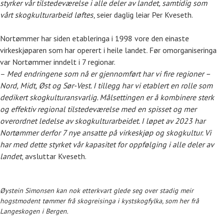
styrker vår tilstedeværelse i alle deler av landet, samtidig som
vårt skogkulturarbeid løftes
, seier daglig leiar Per Kveseth.
Nortømmer har siden etableringa i 1998 vore den einaste
virkeskjøparen som har operert i heile landet. Før omorganiseringa
var Nortømmer inndelt i 7 regionar.
–
Med endringene som nå er gjennomført har vi fire regioner –
Nord, Midt, Øst og Sør-Vest.
I tillegg har vi etablert en rolle som
dedikert skogkulturansvarlig. Målsettingen er å kombinere sterk
og effektiv regional tilstedeværelse med en spisset og mer
overordnet ledelse av skogkulturarbeidet. I løpet av 2023 har
Nortømmer derfor 7 nye ansatte på virkeskjøp og skogkultur. Vi
har med dette styrket vår kapasitet for oppfølging i alle deler av
landet
, avsluttar Kveseth.
Øystein Simonsen kan nok etterkvart glede seg over stadig meir
hogstmodent tømmer frå skogreisinga i kystskogfylka, som her frå
Langeskogen i Bergen.