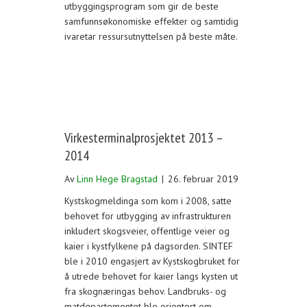
utbyggingsprogram som gir de beste
samfunnsøkonomiske effekter og samtidig
ivaretar ressursutnyttelsen på beste måte.
Virkesterminalprosjektet 2013 –
2014
Av
Linn Hege Bragstad
|
26. februar 2019
Kystskogmeldinga som kom i 2008, satte
behovet for utbygging av infrastrukturen
inkludert skogsveier, offentlige veier og
kaier i kystfylkene på dagsorden. SINTEF
ble i 2010 engasjert av Kystskogbruket for
å utrede behovet for kaier langs kysten ut
fra skognæringas behov. Landbruks- og
matdepartementet ble orientert om