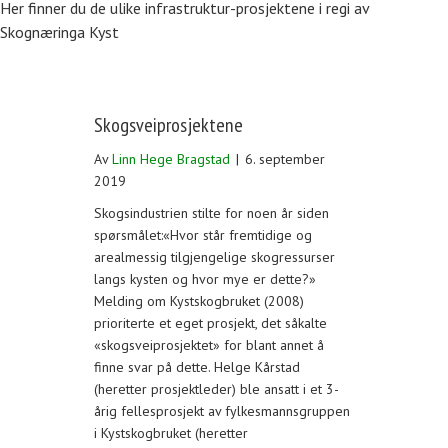
Her finner du de ulike infrastruktur-prosjektene i regi av
Skognæringa Kyst
Skogsveiprosjektene
Av
Linn Hege Bragstad
|
6. september
2019
Skogsindustrien stilte for noen år siden
spørsmålet:«Hvor står fremtidige og
arealmessig tilgjengelige skogressurser
langs kysten og hvor mye er dette?»
Melding om Kystskogbruket (2008)
prioriterte et eget prosjekt, det såkalte
«skogsveiprosjektet» for blant annet å
finne svar på dette. Helge Kårstad
(heretter prosjektleder) ble ansatt i et 3-
årig fellesprosjekt av fylkesmannsgruppen
i Kystskogbruket (heretter